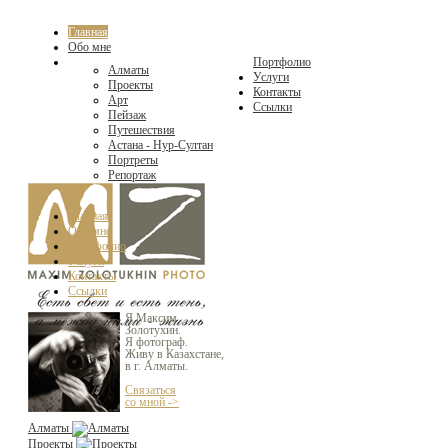
Главная
Обо мне
Портфолио
Алматы
Услуги
Проекты
Контакты
Арт
Ссылки
Пейзаж
Путешествия
Астана - Нур-Султан
Портреты
Репортаж
Главная
Обо мне
Портфолио
Услуги
Контакты
Ссылки
Я Максим
Золотухин.
Я фотограф.
Живу в Казахстане,
в г. Алматы.
Связаться
со мной ->
Алматы
Проекты