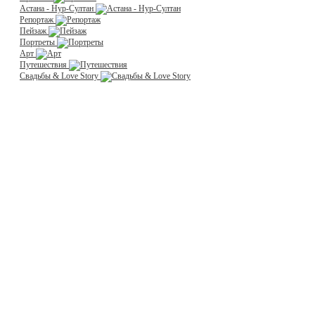
Астана - Нур-Султан
Репортаж
Пейзаж
Портреты
Арт
Путешествия
Свадьбы & Love Story